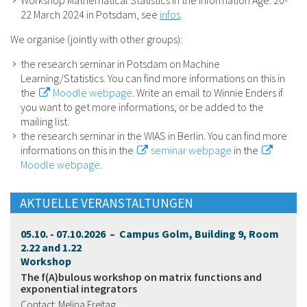
22 March 2024 in Potsdam, see
infos
.
We organise (jointly with other groups):
the research seminar in Potsdam on Machine
Learning/Statistics. You can find more informations on this in
the
Moodle webpage
. Write an email to Winnie Enders if
you want to get more informations, or be added to the
mailing list.
the research seminar in the WIAS in Berlin. You can find more
informations on this in the
seminar webpage
in the
Moodle webpage
.
AKTUELLE VERANSTALTUNGEN
05.10. - 07.10.2026 – Campus Golm, Building 9, Room
2.22 and 1.22
Workshop
The f(A)bulous workshop on matrix functions and
exponential integrators
Contact: Melina Freitag